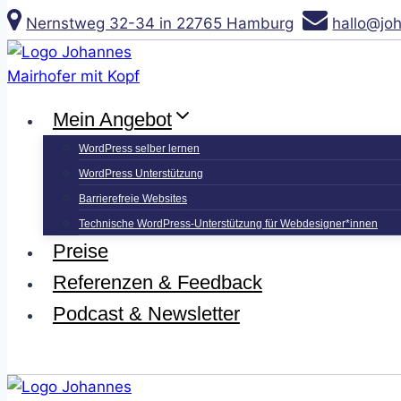
Zum
Nernstweg 32-34 in 22765 Hamburg
hallo@jo
Inhalt
springen
Mein Angebot
WordPress selber lernen
WordPress Unterstützung
Barrierefreie Websites
Technische WordPress-Unterstützung für Webdesigner*innen
Preise
Referenzen & Feedback
Podcast & Newsletter
Kontakt